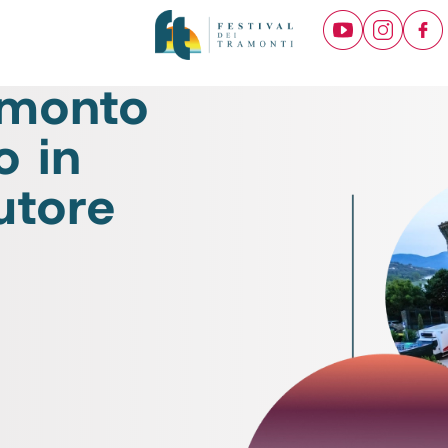
ramonto
o in
utore