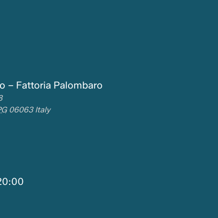
o – Fattoria Palombaro
8
PG
06063
Italy
20:00