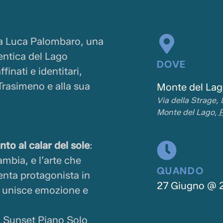
ia Luca Palombaro, una
entica del Lago
DOVE
finati e identitari,
Trasimeno e alla sua
Monte del Lag
Via della Strage, 
Monte del Lago
,
to al calar del sole
:
ambia, e l’arte che
QUANDO
enta protagonista in
27 Giugno
@
e unisce emozione e
: Sunset Piano Solo