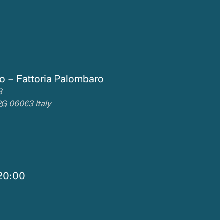
o – Fattoria Palombaro
8
PG
06063
Italy
20:00