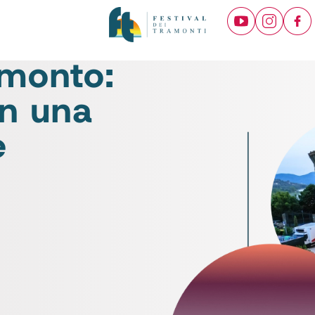
amonto:
in una
e