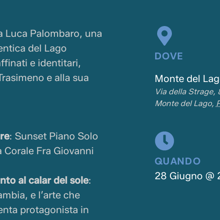
ia Luca Palombaro, una
entica del Lago
DOVE
finati e identitari,
Trasimeno e alla sua
Monte del Lag
Via della Strage, 
Monte del Lago
,
re
: Sunset Piano Solo
la Corale Fra Giovanni
QUANDO
28 Giugno
@
to al calar del sole
:
ambia, e l’arte che
enta protagonista in